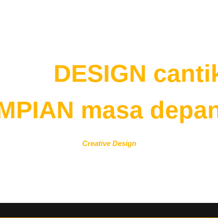
About
Webdesign
Video
Bina
DESIGN canti
IMPIAN masa depa
tips, teknik dan pelbagai
Creative Design
yang berpotensi besar 