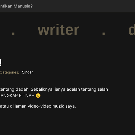
ntikan Manusia?
ing untuk bisnes anda!
r
.
writer
.
de
gle
H!
anda PERLU MEMILIKI Laman Web Profesional
la, PENYANYI ada TEAM
!
nyanyi Baru, BERJAYA!
Categories:
Singer
eh KAYA?
bu kegagalan!
l tentang dadah. Sebaliknya, ianya adalah tentang salah
PERANGKAP FITNAH 🙂
atau di laman video-video muzik saya.