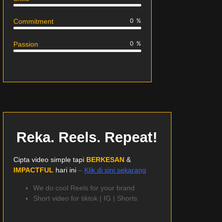
0
%
Commitment
0
%
Passion
Reka. Reels. Repeat!
Cipta video simple tapi
BERKESAN
&
IMPACTFUL
hari ini
–
Klik di sini sekarang
We do cool Reels for your brand
Short video for tiktok | IG | Shorts