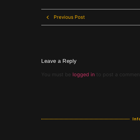
Previous Post
Leave a Reply
You must be
logged in
to post a commen
Inf