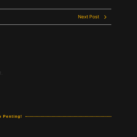
Next Post
t.
o Penting!