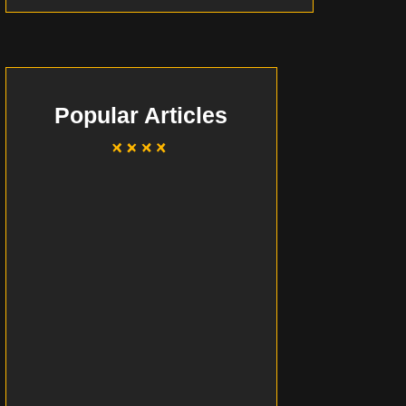
Popular Articles
Bolehkah AI menggantikan
Manusia?
~
June 24, 2025
By
Razzi Rahman
5 sebab VIDEO penting untuk
bisnes anda!
~
May 15, 2025
By
Razzi Rahman