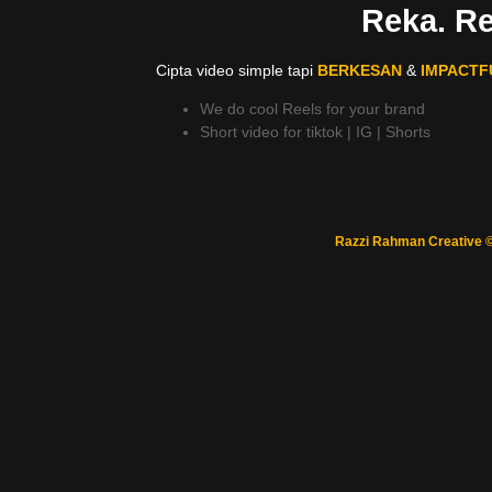
Reka. Re
Cipta video simple tapi
BERKESAN
&
IMPACTF
We do cool Reels for your brand
Short video for tiktok | IG | Shorts
Razzi Rahman Creative 