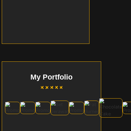
Kasih Dia – New Single
By
Razzi Rahman
~
December 26, 2024
My Portfolio