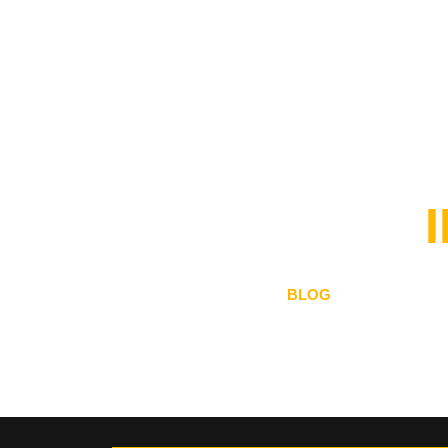
demi
BLOG
ini memaparkan