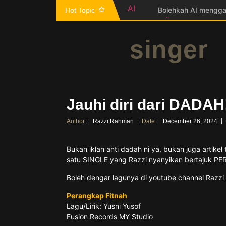
Bolehkah AI mengga
Hot Topic
5 sebab VIDEO pent
singe
Kasih Dia – New Sin
Ke Dasar Cinta Mu
Jauhi diri dari DADA
10 SEBAB mengapa 
5 perkara BEST, bi
Jauhi diri dari DADAH
5 TIP MEMBANTU Pe
Author :
Razzi Rahman
Date :
December 26, 2024
Jadi PENYANYI bol
3 Kekecewaan, Seri
Bukan iklan anti dadah ni ya, bukan juga artike
satu SINGLE yang Razzi nyanyikan bertajuk 
Boleh dengar lagunya di youtube channel Razzi 
Perangkap Fitnah
Lagu/Lirik: Yusni Yusof
Fusion Records MY Studio