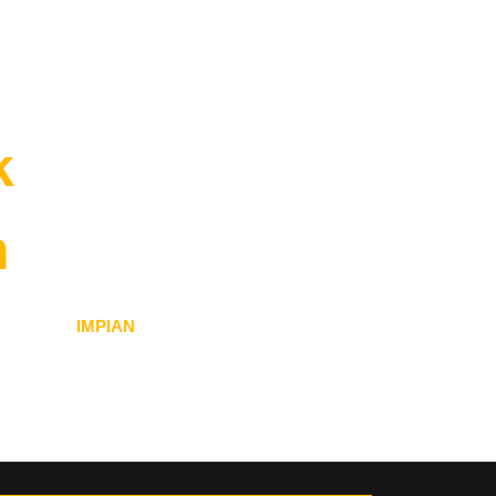
Launching
Portfolio
Blog
Contact
k
n
anda.
menjayakan
IMPIAN
anda!