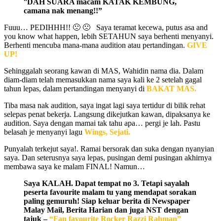
“
DAH SUARA macam KATAK KEMBUNG,
camana nak menang!!”
Fuuu… PEDIHHH!! 🙁 🙁 Saya teramat kecewa, putus asa and
you know what happen, lebih SETAHUN saya berhenti menyanyi.
Berhenti mencuba mana-mana audition atau pertandingan.
GIVE
UP!
Sehinggalah seorang kawan di MAS, Wahidin nama dia. Dalam
diam-diam telah memasukkan nama saya kali ke 2 setelah gagal
tahun lepas, dalam pertandingan menyanyi di
BAKAT MAS.
Tiba masa nak audition, saya ingat lagi saya tertidur di bilik rehat
selepas penat bekerja. Langsung dikejutkan kawan, dipaksanya ke
audition. Saya dengan mamai tak tahu apa… pergi je lah. Pastu
belasah je menyanyi lagu
Wings, Sejati.
Punyalah terkejut saya!. Ramai bersorak dan suka dengan nyanyian
saya. Dan seterusnya saya lepas, pusingan demi pusingan akhirnya
membawa saya ke malam FINAL! Namun…
Saya KALAH. Dapat tempat no 3. Tetapi sayalah
peserta favourite malam tu yang mendapat sorakan
paling gemuruh! Siap keluar berita di Newspaper
Malay Mail, Berita Harian dan juga NST dengan
tajuk –
“Fan favourite Rocker Razzi Rahman”