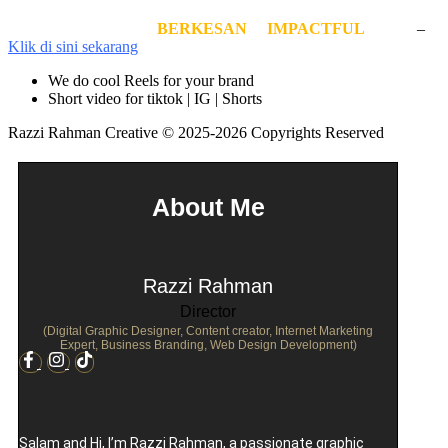
Cipta video simple tapi
BERKESAN
&
IMPACTFUL
hari ini
–
Klik di sini sekarang
We do cool Reels for your brand
Short video for tiktok | IG | Shorts
Razzi Rahman Creative © 2025-2026 Copyrights Reserved
About Me
Razzi Rahman
Director
(Digital Graphic Designer, Content creator, Internet Marketing
Expert, Business Branding, Web Design Development)
Salam and Hi, I’m Razzi Rahman, a passionate graphic