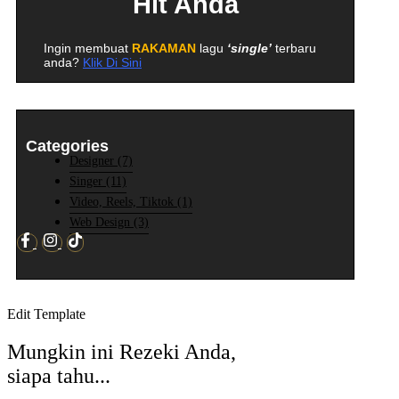
Hit Anda
Ingin membuat
RAKAMAN
lagu
‘single’
terbaru
anda?
Klik Di Sini
Categories
Designer
(7)
Singer
(11)
Video, Reels, Tiktok
(1)
Web Design
(3)
Edit Template
Mungkin ini Rezeki Anda,
siapa tahu...