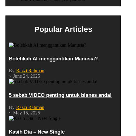
Popular Articles
Bolehkah AI menggantikan Manusia?
By
Razzi Rahman
~
June 24, 2025
5 sebab VIDEO penting untuk bisnes anda!
By
Razzi Rahman
~
May 15, 2025
Kasih Dia – New Single