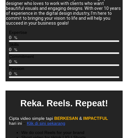
designer who loves to work with clients who want
beautiful visuals and engaging designs. With over 10 years
of experience in the digital design industry, I’m here to
commit to bringing your vision to life and will help you
succeed in your business goals!
Expertise
0
%
Skills
0
%
Commitment
0
%
Passion
0
%
Reka. Reels. Repeat!
Cipta video simple tapi
BERKESAN
&
IMPACTFUL
hari ini
–
Klik di sini sekarang
We do cool Reels for your brand
Short video for tiktok | IG | Shorts