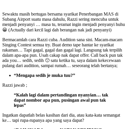
Sewaktu masih bertugas bersama syarikat Penerbangan MAS di
Subang Airport suatu masa dahulu, Razzi sering mencuba untuk
menjadi penyanyi … masa tu, teramat ingin menjadi penyanyi huhu
😀 (Actually dari kecil lagi dah berangan nak jadi penyanyi)
Bermacamlah cara Razzi cuba. Audition sana sini. Macam-macam
Singing Contest semua try. Buat demo tape hantar ke syarikat
rakaman… Tapi gagal, gagal dan gagal lagi. Langsung tak terpilih
dalam apa-apa pun. Usah cakap nak dapat offer. Call back pun tak
ada you… sedih, sedih 🙁 satu ketika tu, saya dalam kekecewaan
pulang dari audition, sampai rumah… seseorang telah bertanya;
“Mengapa sedih je muka tuu?”
Razzi jawab ;
“Kalah lagi dalam pertandingan nyanyian… tak
dapat nombor apa pun, pusingan awal pun tak
lepas”
Ingatkan dapatlah belas kasihan dari dia, atau kata-kata semangat
ke… tapi rupa-rupanya apa yang saya dapat?