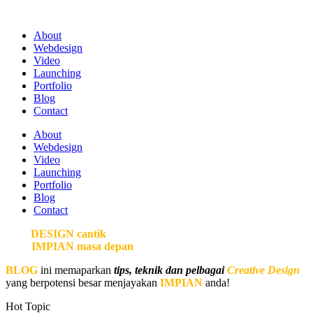
About
Webdesign
Video
Launching
Portfolio
Blog
Contact
About
Webdesign
Video
Launching
Portfolio
Blog
Contact
Bina
DESIGN cantik
demi
IMPIAN masa depan
anda.
BLOG
ini memaparkan
tips, teknik dan pelbagai
Creative Design
yang berpotensi besar menjayakan
IMPIAN
anda!
Hot Topic