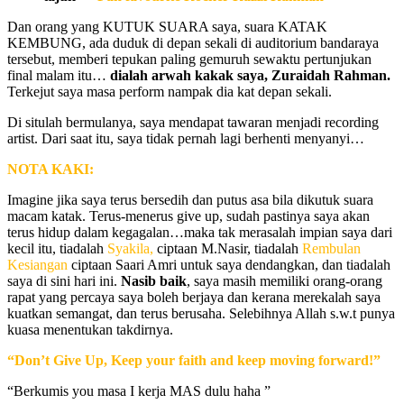
Dan orang yang KUTUK SUARA saya, suara KATAK
KEMBUNG, ada duduk di depan sekali di auditorium bandaraya
tersebut, memberi tepukan paling gemuruh sewaktu pertunjukan
final malam itu…
dialah arwah kakak saya, Zuraidah Rahman.
Terkejut saya masa perform nampak dia kat depan sekali.
Di situlah bermulanya, saya mendapat tawaran menjadi recording
artist. Dari saat itu, saya tidak pernah lagi berhenti menyanyi…
NOTA KAKI:
Imagine jika saya terus bersedih dan putus asa bila dikutuk suara
macam katak. Terus-menerus give up, sudah pastinya saya akan
terus hidup dalam kegagalan…maka tak merasalah impian saya dari
kecil itu, tiadalah
Syakila,
ciptaan M.Nasir, tiadalah
Rembulan
Kesiangan
ciptaan Saari Amri untuk saya dendangkan, dan
tiadalah
saya di sini hari ini.
Nasib baik
, saya masih memiliki orang-orang
rapat yang percaya saya boleh berjaya dan kerana merekalah saya
kuatkan semangat, dan terus berusaha. Selebihnya Allah s.w.t punya
kuasa menentukan takdirnya.
“Don’t Give Up, Keep your faith and keep moving forward!”
“Berkumis you masa I kerja MAS dulu haha ”